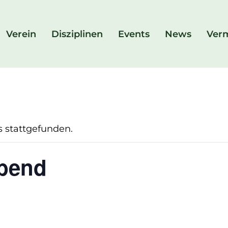
Verein
Disziplinen
Events
News
Ver
s stattgefunden.
bend